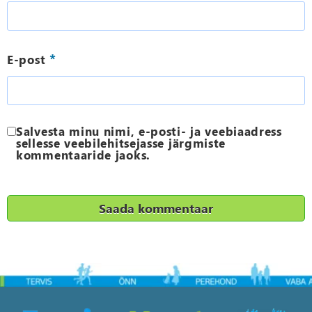
*
E-post
Salvesta minu nimi, e-posti- ja veebiaadress
sellesse veebilehitsejasse järgmiste
kommentaaride jaoks.