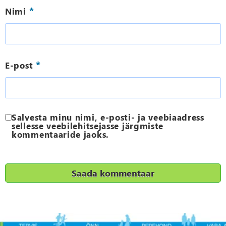
*
Nimi
*
E-post
Salvesta minu nimi, e-posti- ja veebiaadress
sellesse veebilehitsejasse järgmiste
kommentaaride jaoks.