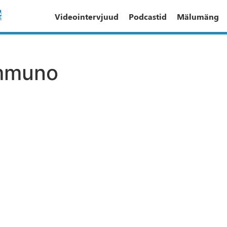
Videointervjuud
Podcastid
Mälumäng
immuno