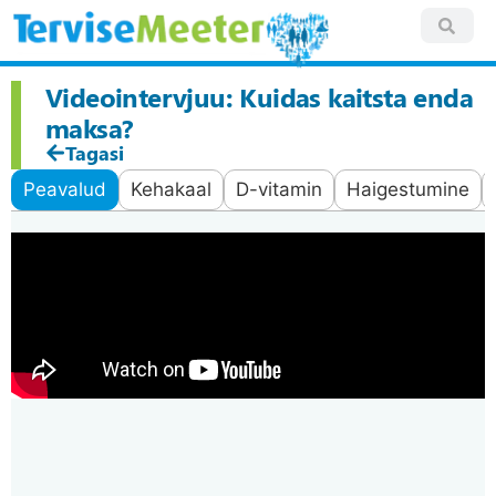
Videointervjuu: Kuidas kaitsta enda
maksa?
Tagasi
Peavalud
Kehakaal
D-vitamin
Haigestumine