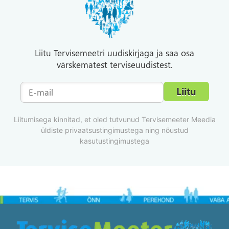
Kuidas on uni
seotud
peavaluga?
Liitu Tervisemeetri uudiskirjaga ja saa osa
värskematest terviseuudistest.
Kuidas
valuvaigisteid
õigesti
tarvitada?
Kuidas
Liitumisega kinnitad, et oled tutvunud Tervisemeeter Meedia
leevendada
üldiste privaatsustingimustega ning nõustud
peavalu kodus
kasutustingimustega
või tööl?
Millal peaks
peavaluga arsti
poole
pöörduma?
Miks on
peavalu üha