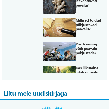
leevendavad
pevalu?
Millised toidud
põhjustavad
peavalu?
Kas treening
võib peavalu
põhjustada?
Kas liikumine
aitab peavalu
leevendada?
Liitu meie uudiskirjaga
Milline on
stressi mõju
peavaludele?